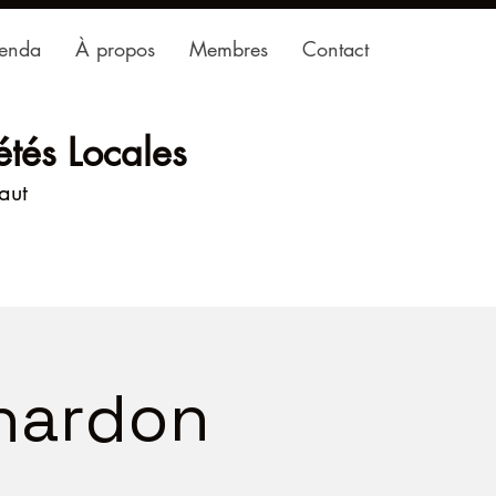
enda
À propos
Membres
Contact
étés Locales
haut
Chardon