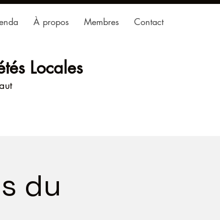
enda
À propos
Membres
Contact
étés Locales
haut
es du