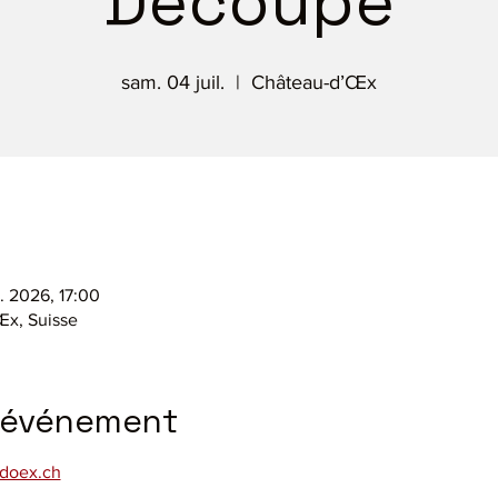
Découpé
sam. 04 juil.
  |  
Château-d’Œx
l. 2026, 17:00
x, Suisse
l'événement
doex.ch