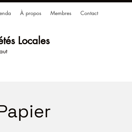
enda
À propos
Membres
Contact
étés Locales
haut
Papier